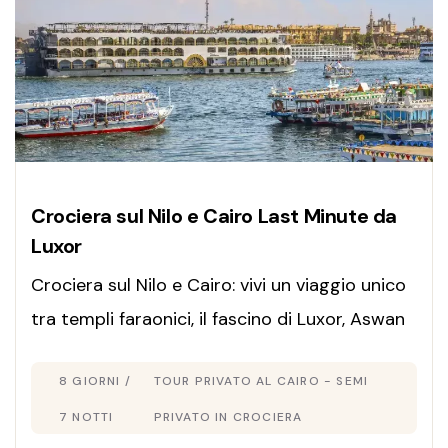
Crociera sul Nilo e Cairo Last Minute da
Luxor
Crociera sul Nilo e Cairo: vivi un viaggio unico
tra templi faraonici, il fascino di Luxor, Aswan
e le Piramidi, tra storia millenaria e panorami
8 GIORNI /
TOUR PRIVATO AL CAIRO - SEMI
mozzafiato.
7 NOTTI
PRIVATO IN CROCIERA