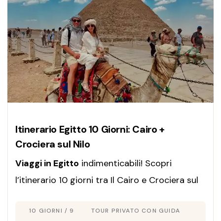
Itinerario Egitto 10 Giorni: Cairo +
Crociera sul Nilo
Viaggi in Egitto
indimenticabili! Scopri
l’itinerario 10 giorni tra Il Cairo e Crociera sul
Nilo. Esplora templi e piramidi con guida in
10 GIORNI / 9
TOUR PRIVATO CON GUIDA
italiano. Prenota ora!