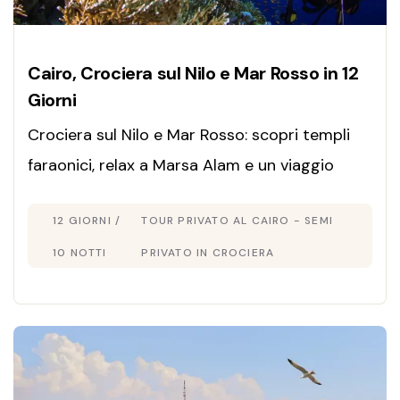
Cairo, Crociera sul Nilo e Mar Rosso in 12
Giorni
Crociera sul Nilo e Mar Rosso: scopri templi
faraonici, relax a Marsa Alam e un viaggio
unico tra cultura, mare cristallino ed
12 GIORNI /
TOUR PRIVATO AL CAIRO - SEMI
esperienze indimenticabili.
10 NOTTI
PRIVATO IN CROCIERA