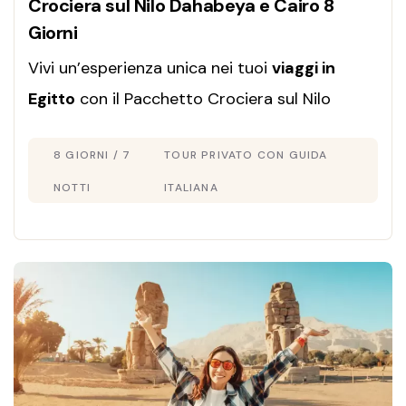
Crociera sul Nilo Dahabeya e Cairo 8
Giorni
Vivi un’esperienza unica nei tuoi
viaggi in
Egitto
con il Pacchetto Crociera sul Nilo
Dahabeya e Cairo in 8 giorni: tour privato con
8 GIORNI / 7
TOUR PRIVATO CON GUIDA
guida italiana, soggiorno di lusso e itinerario
personalizzato secondo le tue esigenze.
NOTTI
ITALIANA
Prenota ora!