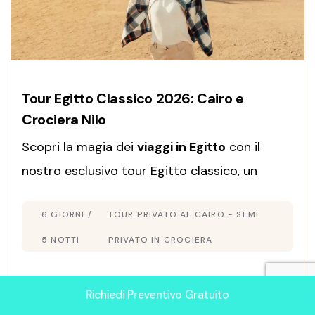
Tour Egitto Classico 2026: Cairo e
Crociera Nilo
Scopri la magia dei
viaggi in Egitto
con il
nostro esclusivo tour Egitto classico, un
itinerario completo che unisce cultura, storia
6 GIORNI /
TOUR PRIVATO AL CAIRO - SEMI
e relax lungo il Nilo.
5 NOTTI
PRIVATO IN CROCIERA
Richiedi Preventivo Gratuito