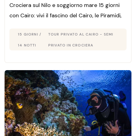
Crociera sul Nilo e soggiorno mare 15 giorni
con Cairo: vivi il fascino del Cairo, le Piramidi,
Luxor e Aswan, poi relax nel Mar Rosso. Scopri
15 GIORNI /
TOUR PRIVATO AL CAIRO - SEMI
il tour Egitto 15 giorni ideale!
14 NOTTI
PRIVATO IN CROCIERA