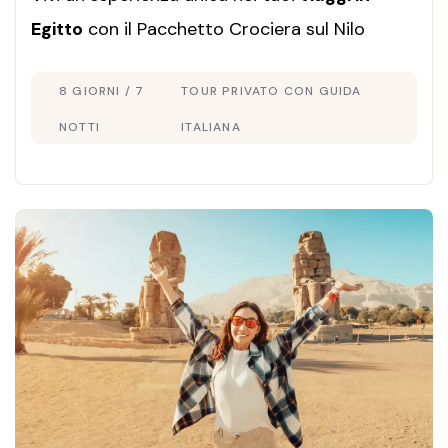
Egitto
con il Pacchetto Crociera sul Nilo
Dahabeya e Cairo in 8 giorni: tour privato con
8 GIORNI / 7
TOUR PRIVATO CON GUIDA
guida italiana, soggiorno di lusso e itinerario
personalizzato secondo le tue esigenze.
NOTTI
ITALIANA
Prenota ora!