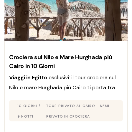
Crociera sul Nilo e Mare Hurghada più
Cairo in 10 Giorni
Viaggi in Egitto
esclusivi: il tour crociera sul
Nilo e mare Hurghada più Cairo ti porta tra
storia millenaria e relax al Mar Rosso, con
10 GIORNI /
TOUR PRIVATO AL CAIRO - SEMI
guida italiana e pacchetto tutto incluso.
Prenota oggi!
9 NOTTI
PRIVATO IN CROCIERA