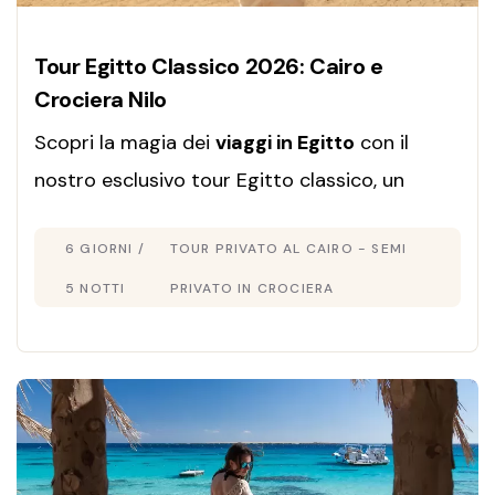
Tour Egitto Classico 2026: Cairo e
Crociera Nilo
Scopri la magia dei
viaggi in Egitto
con il
nostro esclusivo tour Egitto classico, un
itinerario completo che unisce cultura, storia
6 GIORNI /
TOUR PRIVATO AL CAIRO - SEMI
e relax lungo il Nilo.
5 NOTTI
PRIVATO IN CROCIERA