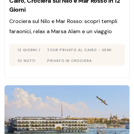
Cairo, Crociera sul Nilo e Mar Rosso in 12
Giorni
Crociera sul Nilo e Mar Rosso: scopri templi
faraonici, relax a Marsa Alam e un viaggio
unico tra cultura, mare cristallino ed
12 GIORNI /
TOUR PRIVATO AL CAIRO - SEMI
esperienze indimenticabili.
10 NOTTI
PRIVATO IN CROCIERA