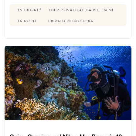
Luxor e Aswan, poi relax nel Mar Rosso. Scopri
15 GIORNI /
TOUR PRIVATO AL CAIRO - SEMI
il tour Egitto 15 giorni ideale!
14 NOTTI
PRIVATO IN CROCIERA