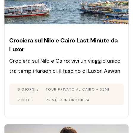
Crociera sul Nilo e Cairo Last Minute da
Luxor
Crociera sul Nilo e Cairo: vivi un viaggio unico
tra templi faraonici, il fascino di Luxor, Aswan
e le Piramidi, tra storia millenaria e panorami
8 GIORNI /
TOUR PRIVATO AL CAIRO - SEMI
mozzafiato.
7 NOTTI
PRIVATO IN CROCIERA