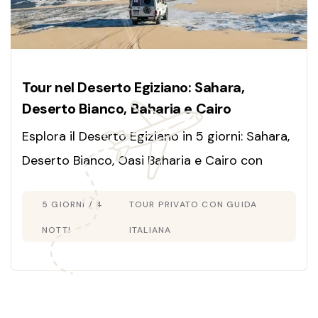
Tour nel Deserto Egiziano: Sahara,
Deserto Bianco, Baharia e Cairo
Esplora il Deserto Egiziano in 5 giorni: Sahara,
Deserto Bianco, Oasi Baharia e Cairo con
guida italiana. Avventura, storia e paesaggi
5 GIORNI / 4
TOUR PRIVATO CON GUIDA
mozzafiato!
NOTTI
ITALIANA