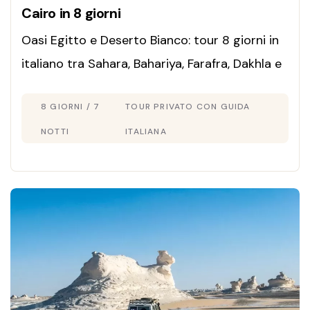
Cairo in 8 giorni
Oasi Egitto e Deserto Bianco: tour 8 giorni in
italiano tra Sahara, Bahariya, Farafra, Dakhla e
Kharga. Paesaggi surreali e avventura unica.
8 GIORNI / 7
TOUR PRIVATO CON GUIDA
Prenota ora!
NOTTI
ITALIANA