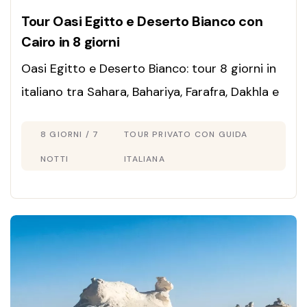
Tour Oasi Egitto e Deserto Bianco con
Cairo in 8 giorni
Oasi Egitto e Deserto Bianco: tour 8 giorni in
italiano tra Sahara, Bahariya, Farafra, Dakhla e
Kharga. Paesaggi surreali e avventura unica.
8 GIORNI / 7
TOUR PRIVATO CON GUIDA
Prenota ora!
NOTTI
ITALIANA