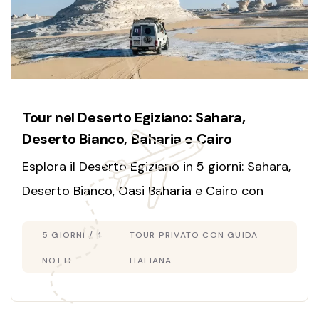
Tour nel Deserto Egiziano: Sahara,
Deserto Bianco, Baharia e Cairo
Esplora il Deserto Egiziano in 5 giorni: Sahara,
Deserto Bianco, Oasi Baharia e Cairo con
guida italiana. Avventura, storia e paesaggi
5 GIORNI / 4
TOUR PRIVATO CON GUIDA
mozzafiato!
NOTTI
ITALIANA