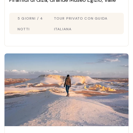
Piramidi di Giza, Grande Museo Egizio, Valle
delle Balene e Oasi Fayoum. Tour privato in
5 GIORNI / 4
TOUR PRIVATO CON GUIDA
italiano a prezzi speciali 2026.
NOTTI
ITALIANA