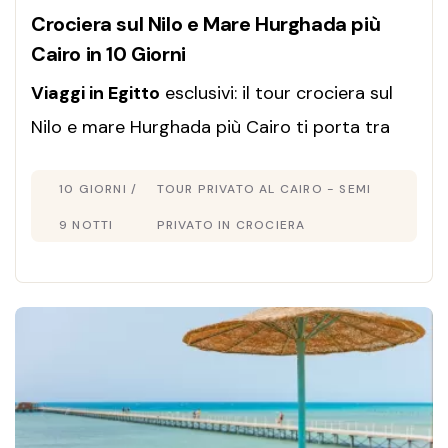
Crociera sul Nilo e Mare Hurghada più
Cairo in 10 Giorni
Viaggi in Egitto
esclusivi: il tour crociera sul
Nilo e mare Hurghada più Cairo ti porta tra
storia millenaria e relax al Mar Rosso, con
10 GIORNI /
TOUR PRIVATO AL CAIRO - SEMI
guida italiana e pacchetto tutto incluso.
Prenota oggi!
9 NOTTI
PRIVATO IN CROCIERA