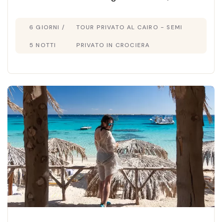
itinerario completo che unisce cultura, storia
6 GIORNI /
TOUR PRIVATO AL CAIRO - SEMI
e relax lungo il Nilo.
5 NOTTI
PRIVATO IN CROCIERA