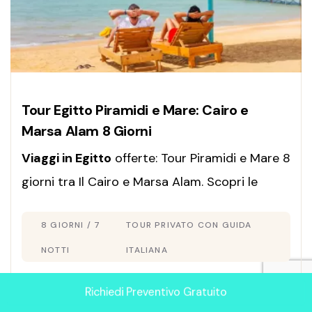
Tour Egitto Piramidi e Mare: Cairo e
Marsa Alam 8 Giorni
Viaggi in Egitto
offerte: Tour Piramidi e Mare 8
giorni tra Il Cairo e Marsa Alam. Scopri le
Piramidi di Giza e rilassati sul Mar Rosso con
8 GIORNI / 7
TOUR PRIVATO CON GUIDA
guida in italiano!
NOTTI
ITALIANA
Richiedi Preventivo Gratuito