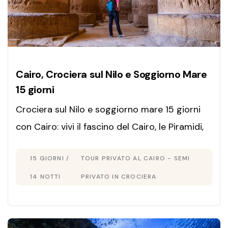
Cairo, Crociera sul Nilo e Soggiorno Mare
15 giorni
Crociera sul Nilo e soggiorno mare 15 giorni
con Cairo: vivi il fascino del Cairo, le Piramidi,
Luxor e Aswan, poi relax nel Mar Rosso. Scopri
15 GIORNI /
TOUR PRIVATO AL CAIRO - SEMI
il tour Egitto 15 giorni ideale!
14 NOTTI
PRIVATO IN CROCIERA