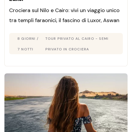
Crociera sul Nilo e Cairo: vivi un viaggio unico
tra templi faraonici, il fascino di Luxor, Aswan
e le Piramidi, tra storia millenaria e panorami
8 GIORNI /
TOUR PRIVATO AL CAIRO - SEMI
mozzafiato.
7 NOTTI
PRIVATO IN CROCIERA