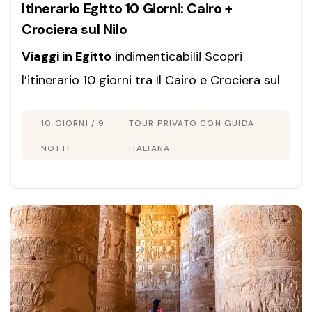
Itinerario Egitto 10 Giorni: Cairo +
Crociera sul Nilo
Viaggi in Egitto
indimenticabili! Scopri
l’itinerario 10 giorni tra Il Cairo e Crociera sul
Nilo. Esplora templi e piramidi con guida in
10 GIORNI / 9
TOUR PRIVATO CON GUIDA
italiano. Prenota ora!
NOTTI
ITALIANA