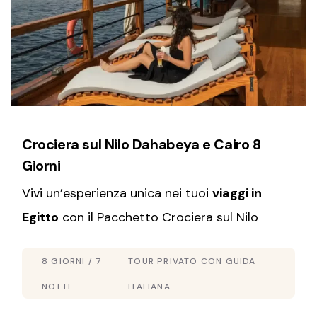
Crociera sul Nilo Dahabeya e Cairo 8
Giorni
Vivi un’esperienza unica nei tuoi
viaggi in
Egitto
con il Pacchetto Crociera sul Nilo
Dahabeya e Cairo in 8 giorni: tour privato con
8 GIORNI / 7
TOUR PRIVATO CON GUIDA
guida italiana, soggiorno di lusso e itinerario
personalizzato secondo le tue esigenze.
NOTTI
ITALIANA
Prenota ora!