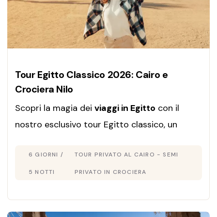
Tour Egitto Classico 2026: Cairo e
Crociera Nilo
Scopri la magia dei
viaggi in Egitto
con il
nostro esclusivo tour Egitto classico, un
itinerario completo che unisce cultura, storia
6 GIORNI /
TOUR PRIVATO AL CAIRO - SEMI
e relax lungo il Nilo.
5 NOTTI
PRIVATO IN CROCIERA