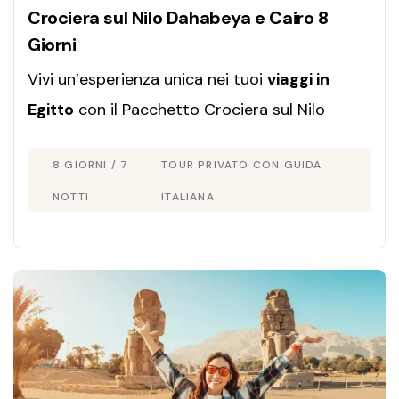
Crociera sul Nilo Dahabeya e Cairo 8
Giorni
Vivi un’esperienza unica nei tuoi
viaggi in
Egitto
con il Pacchetto Crociera sul Nilo
Dahabeya e Cairo in 8 giorni: tour privato con
8 GIORNI / 7
TOUR PRIVATO CON GUIDA
guida italiana, soggiorno di lusso e itinerario
personalizzato secondo le tue esigenze.
NOTTI
ITALIANA
Prenota ora!