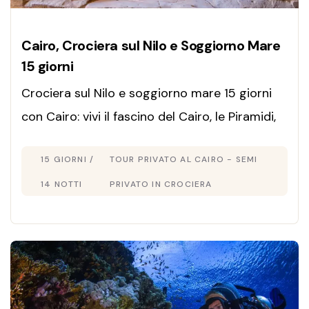
Cairo, Crociera sul Nilo e Soggiorno Mare
15 giorni
Crociera sul Nilo e soggiorno mare 15 giorni
con Cairo: vivi il fascino del Cairo, le Piramidi,
Luxor e Aswan, poi relax nel Mar Rosso. Scopri
15 GIORNI /
TOUR PRIVATO AL CAIRO - SEMI
il tour Egitto 15 giorni ideale!
14 NOTTI
PRIVATO IN CROCIERA