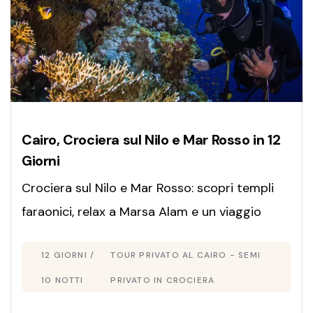
Cairo, Crociera sul Nilo e Mar Rosso in 12
Giorni
Crociera sul Nilo e Mar Rosso: scopri templi
faraonici, relax a Marsa Alam e un viaggio
unico tra cultura, mare cristallino ed
12 GIORNI /
TOUR PRIVATO AL CAIRO - SEMI
esperienze indimenticabili.
10 NOTTI
PRIVATO IN CROCIERA