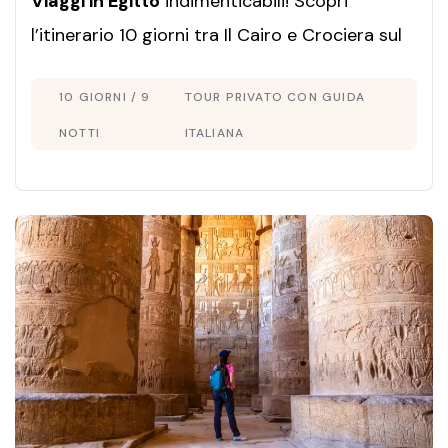
Viaggi in Egitto
indimenticabili! Scopri
l’itinerario 10 giorni tra Il Cairo e Crociera sul
Nilo. Esplora templi e piramidi con guida in
10 GIORNI / 9
TOUR PRIVATO CON GUIDA
italiano. Prenota ora!
NOTTI
ITALIANA