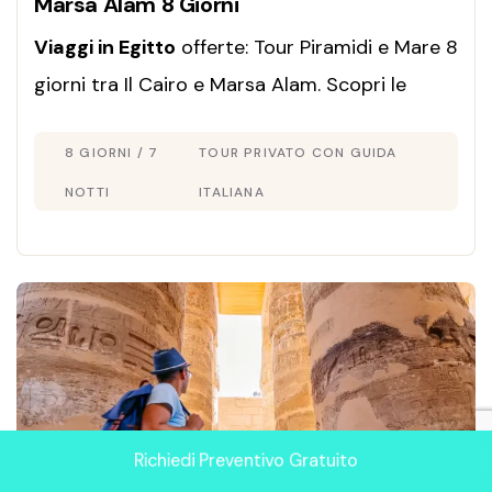
Marsa Alam 8 Giorni
Viaggi in Egitto
offerte: Tour Piramidi e Mare 8
giorni tra Il Cairo e Marsa Alam. Scopri le
Piramidi di Giza e rilassati sul Mar Rosso con
8 GIORNI / 7
TOUR PRIVATO CON GUIDA
guida in italiano!
NOTTI
ITALIANA
Richiedi Preventivo Gratuito