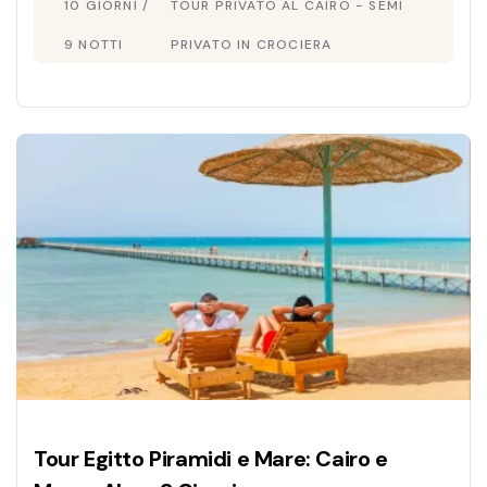
10 GIORNI /
TOUR PRIVATO AL CAIRO - SEMI
guida italiana e pacchetto tutto incluso.
Prenota oggi!
9 NOTTI
PRIVATO IN CROCIERA
Tour Egitto Piramidi e Mare: Cairo e