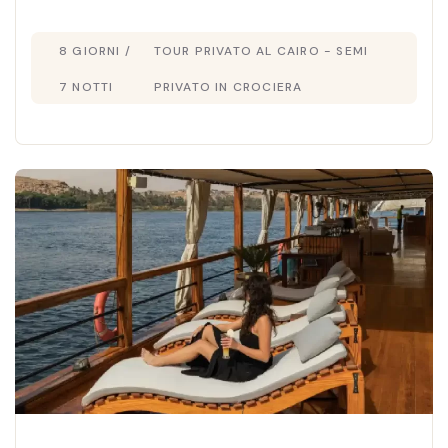
e le Piramidi, tra storia millenaria e panorami
8 GIORNI /
TOUR PRIVATO AL CAIRO - SEMI
mozzafiato.
7 NOTTI
PRIVATO IN CROCIERA