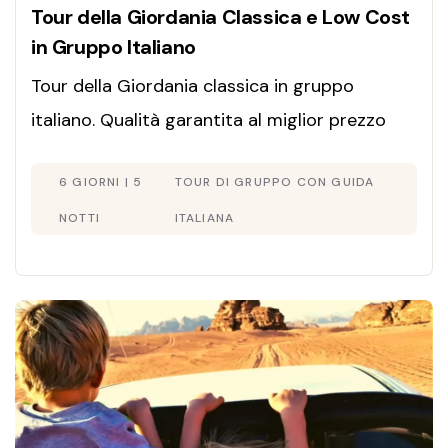
Tour della Giordania Classica e Low Cost
in Gruppo Italiano
Tour della Giordania classica in gruppo
italiano. Qualità garantita al miglior prezzo
low cost. Visita Petra, Wadi Rum, Betania e
6 GIORNI | 5
TOUR DI GRUPPO CON GUIDA
Mar Morto. Offerta attiva, blocca il tuo posto!
NOTTI
ITALIANA