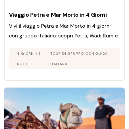
Viaggio Petra e Mar Morto in 4 Giorni
Vivi il viaggio Petra e Mar Morto in 4 giorni
con gruppo italiano: scopri Petra, Wadi Rum e
rilassati sul Mar Morto. Partenze ogni
4 GIORNI | 3
TOUR DI GRUPPO CON GUIDA
domenica, martedì e giovedì.
NOTTI
ITALIANA