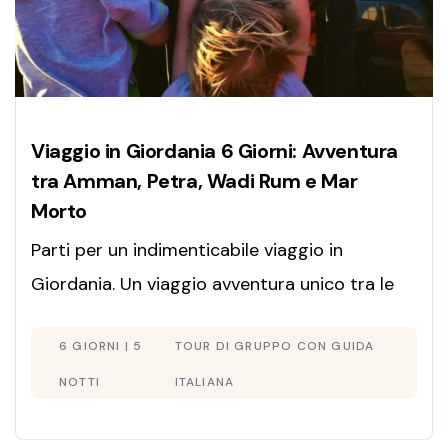
Viaggio in Giordania 6 Giorni: Avventura
tra Amman, Petra, Wadi Rum e Mar
Morto
Parti per un indimenticabile viaggio in
Giordania. Un viaggio avventura unico tra le
rocce di Petra, il deserto del Wadi Rum e il
6 GIORNI | 5
TOUR DI GRUPPO CON GUIDA
Mar Morto. Guida italiana, visto incluso e
piccoli gruppi. Scopri la Giordania autentica
NOTTI
ITALIANA
nel 2026!