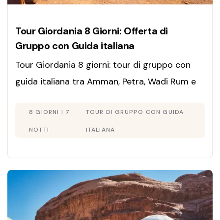
Tour Giordania 8 Giorni: Offerta di
Gruppo con Guida italiana
Tour Giordania 8 giorni: tour di gruppo con
guida italiana tra Amman, Petra, Wadi Rum e
Mar Morto. Partenze ogni giorno, offerte
8 GIORNI | 7
TOUR DI GRUPPO CON GUIDA
speciali, prenota ora!
NOTTI
ITALIANA