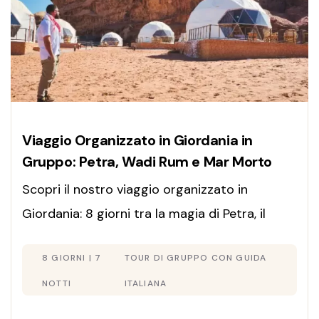
Viaggio Organizzato in Giordania in
Gruppo: Petra, Wadi Rum e Mar Morto
Scopri il nostro viaggio organizzato in
Giordania: 8 giorni tra la magia di Petra, il
deserto del Wadi Rum e il relax sul Mar Morto.
8 GIORNI | 7
TOUR DI GRUPPO CON GUIDA
Include guida in italiano, Jerash e l'autentica
As-Salt. Offerta completa, prenota ora!
NOTTI
ITALIANA