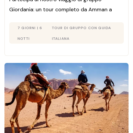
Giordania: un tour completo da Amman a
Petra fino al Mar Morto. Offerta di una
7 GIORNI | 6
TOUR DI GRUPPO CON GUIDA
settimana con guida in italiano e visti inclusi.
Scopri i migliori viaggio Giordania prezzi per
NOTTI
ITALIANA
un'esperienza autentica. Prenota ora!