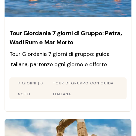
Tour Giordania 7 giorni di Gruppo: Petra,
Wadi Rum e Mar Morto
Tour Giordania 7 giorni di gruppo: guida
italiana, partenze ogni giorno e offerte
esclusive. Scopri Petra, deserto Wadi Rum e
7 GIORNI | 6
TOUR DI GRUPPO CON GUIDA
Mar Morto. Prenota subito!
NOTTI
ITALIANA