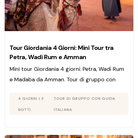
Tour Giordania 4 Giorni: Mini Tour tra
Petra, Wadi Rum e Amman
Mini tour Giordania 4 giorni: Petra, Wadi Rum
e Madaba da Amman. Tour di gruppo con
guida italiana e partenze garantite. Riserva
4 GIORNI | 3
TOUR DI GRUPPO CON GUIDA
Ora il Tuo Posto!
NOTTI
ITALIANA