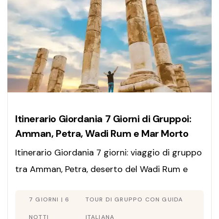
Itinerario Giordania 7 Giorni di Gruppoi:
Amman, Petra, Wadi Rum e Mar Morto
Itinerario Giordania 7 giorni: viaggio di gruppo
tra Amman, Petra, deserto del Wadi Rum e
Mar Morto. Guida italiana e assistenza
7 GIORNI | 6
TOUR DI GRUPPO CON GUIDA
completa. Prenota ora!
NOTTI
ITALIANA