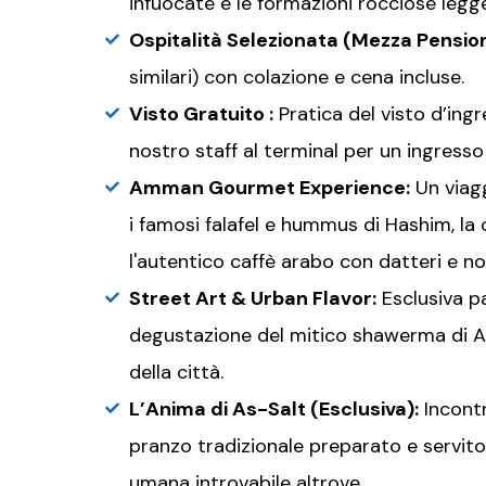
infuocate e le formazioni rocciose leg
Ospitalità Selezionata (Mezza Pensio
similari) con colazione e cena incluse.
Visto Gratuito :
Pratica del visto d’ing
nostro staff al terminal per un ingresso 
Amman Gourmet Experience:
Un viagg
i famosi falafel e hummus di Hashim, la 
l'autentico caffè arabo con datteri e no
Street Art & Urban Flavor:
Esclusiva p
degustazione del mitico shawerma di Al-
della città.
L’Anima di As-Salt (Esclusiva):
Incontr
pranzo tradizionale preparato e servito
umana introvabile altrove.