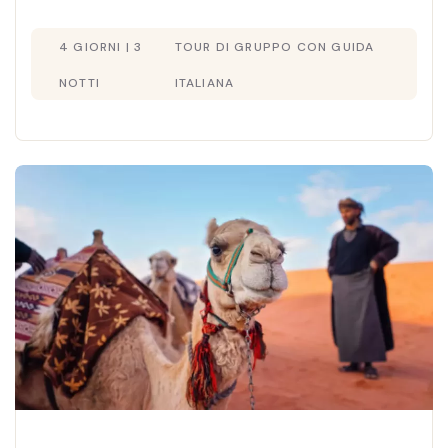
rilassati sul Mar Morto. Partenze ogni
4 GIORNI | 3
TOUR DI GRUPPO CON GUIDA
domenica, martedì e giovedì.
NOTTI
ITALIANA