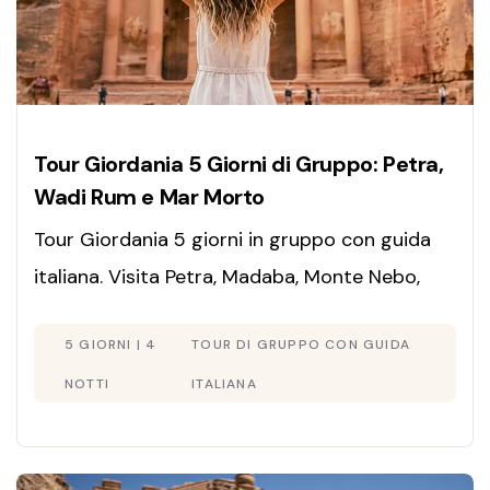
Tour Giordania 5 Giorni di Gruppo: Petra,
Wadi Rum e Mar Morto
Tour Giordania 5 giorni in gruppo con guida
italiana. Visita Petra, Madaba, Monte Nebo,
Wadi Rum e Mar Morto. Partenze ogni lunedì,
5 GIORNI | 4
TOUR DI GRUPPO CON GUIDA
mercoledì e sabato. Penota!
NOTTI
ITALIANA