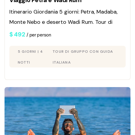
Viaggio Petra e Wadi Rum
Itinerario Giordania 5 giorni: Petra, Madaba,
Monte Nebo e deserto Wadi Rum. Tour di
gruppo con guida italiana. Scopri le offerte!
$
492
/ per person
5 GIORNI | 4
TOUR DI GRUPPO CON GUIDA
NOTTI
ITALIANA