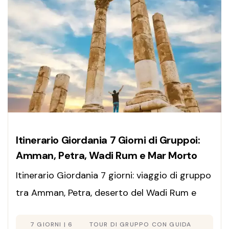
Itinerario Giordania 7 Giorni di Gruppoi:
Amman, Petra, Wadi Rum e Mar Morto
Itinerario Giordania 7 giorni: viaggio di gruppo
tra Amman, Petra, deserto del Wadi Rum e
Mar Morto. Guida italiana e assistenza
7 GIORNI | 6
TOUR DI GRUPPO CON GUIDA
completa. Prenota ora!