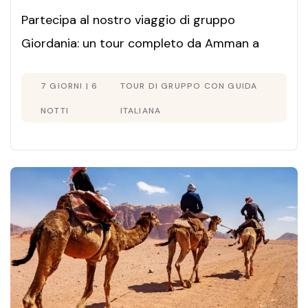
Partecipa al nostro viaggio di gruppo
Giordania: un tour completo da Amman a
Petra fino al Mar Morto. Offerta di una
7 GIORNI | 6
TOUR DI GRUPPO CON GUIDA
settimana con guida in italiano e visti inclusi.
Scopri i migliori viaggio Giordania prezzi per
NOTTI
ITALIANA
un'esperienza autentica. Prenota ora!