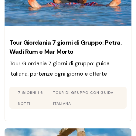
Tour Giordania 7 giorni di Gruppo: Petra,
Wadi Rum e Mar Morto
Tour Giordania 7 giorni di gruppo: guida
italiana, partenze ogni giorno e offerte
esclusive. Scopri Petra, deserto Wadi Rum e
7 GIORNI | 6
TOUR DI GRUPPO CON GUIDA
Mar Morto. Prenota subito!
NOTTI
ITALIANA