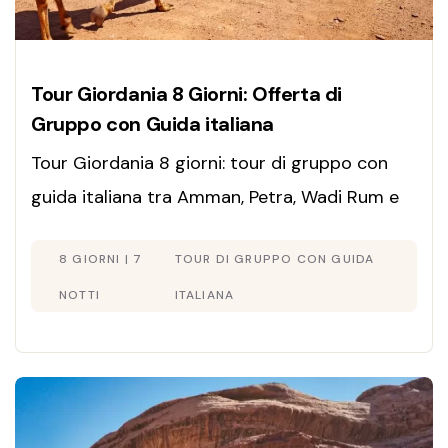
Tour Giordania 8 Giorni: Offerta di
Gruppo con Guida italiana
Tour Giordania 8 giorni: tour di gruppo con
guida italiana tra Amman, Petra, Wadi Rum e
Mar Morto. Partenze ogni giorno, offerte
8 GIORNI | 7
TOUR DI GRUPPO CON GUIDA
speciali, prenota ora!
NOTTI
ITALIANA