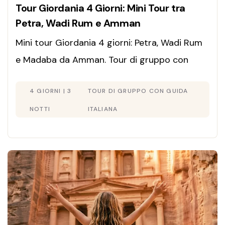
Tour Giordania 4 Giorni: Mini Tour tra
Petra, Wadi Rum e Amman
Mini tour Giordania 4 giorni: Petra, Wadi Rum
e Madaba da Amman. Tour di gruppo con
guida italiana e partenze garantite. Riserva
4 GIORNI | 3
TOUR DI GRUPPO CON GUIDA
Ora il Tuo Posto!
NOTTI
ITALIANA