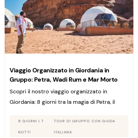
Viaggio Organizzato in Giordania in
Gruppo: Petra, Wadi Rum e Mar Morto
Scopri il nostro viaggio organizzato in
Giordania: 8 giorni tra la magia di Petra, il
deserto del Wadi Rum e il relax sul Mar Morto.
8 GIORNI | 7
TOUR DI GRUPPO CON GUIDA
Include guida in italiano, Jerash e l'autentica
As-Salt. Offerta completa, prenota ora!
NOTTI
ITALIANA