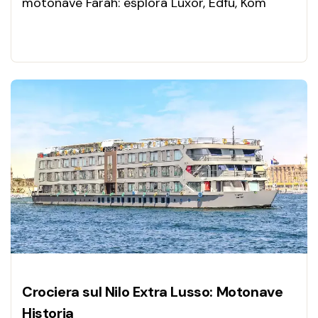
motonave Farah: esplora Luxor, Edfu, Kom
Ombo e Assuan con comfort esclusivo, cabine
eleganti, cucina gourmet e spettacoli serali.
Vivi il fascino dell’Egitto tra storia millenaria e
panorami mozzafiato.
Crociera sul Nilo Extra Lusso: Motonave
Historia