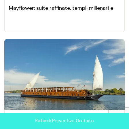
Mayflower: suite raffinate, templi millenari e
panorami mozzafiato tra Luxor e Assuan. Un
viaggio esclusivo 5★ sul Nilo.
Richiedi Preventivo Gratuito
Crociera sul Nilo di lusso in Dahabeya