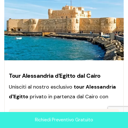
Tour Alessandria d'Egitto dal Cairo
Unisciti al nostro esclusivo
t
our Alessandria
d'Egitto
privato in partenza dal Cairo con
guida egittologa in italiano. In una sola
CIRCA 9 ORE
TOUR PRIVATO
giornata esplorerai la storica Fortezza di
Richiedi Preventivo Gratuito
Qaitbay sul mare, le misteriose Catacombe di