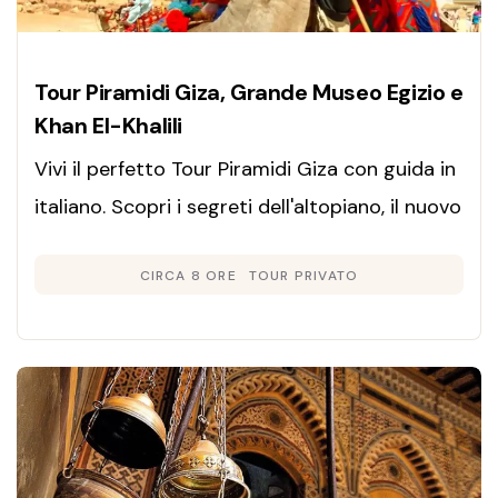
Tour Piramidi Giza, Grande Museo Egizio e
Khan El-Khalili
Vivi il perfetto Tour Piramidi Giza con guida in
italiano. Scopri i segreti dell'altopiano, il nuovo
Grande Museo Egizio e il fascino di Khan el-
CIRCA 8 ORE
TOUR PRIVATO
Khalili. Prenota ora!