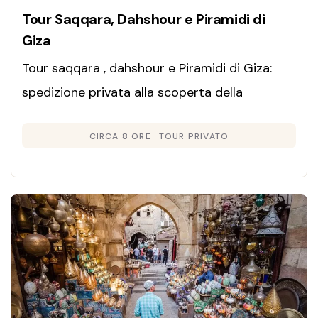
Tour Saqqara, Dahshour e Piramidi di
Giza
Tour saqqara , dahshour e Piramidi di Giza:
spedizione privata alla scoperta della
Piramide Rossa, di Djoser e dei colossi di Giza.
CIRCA 8 ORE
TOUR PRIVATO
Guida in italiano e auto.