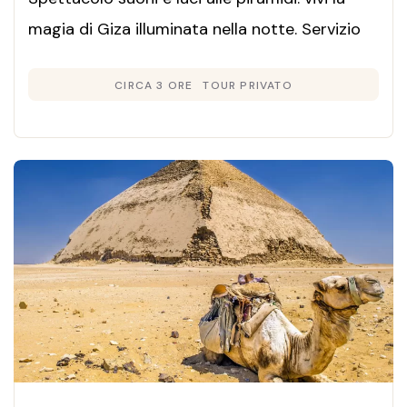
magia di Giza illuminata nella notte. Servizio
privato con trasferimento dall'hotel e
CIRCA 3 ORE
TOUR PRIVATO
assistenza in italiano.