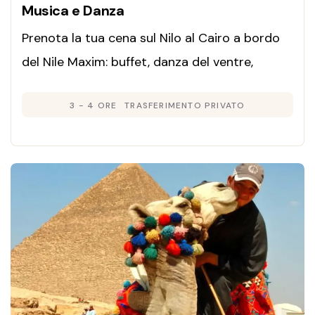
Musica e Danza
Prenota la tua cena sul Nilo al Cairo a bordo
del Nile Maxim: buffet, danza del ventre,
Tannoura e musica dal vivo. Transfer privato
3 - 4 ORE
TRASFERIMENTO PRIVATO
incluso dall'hotel.