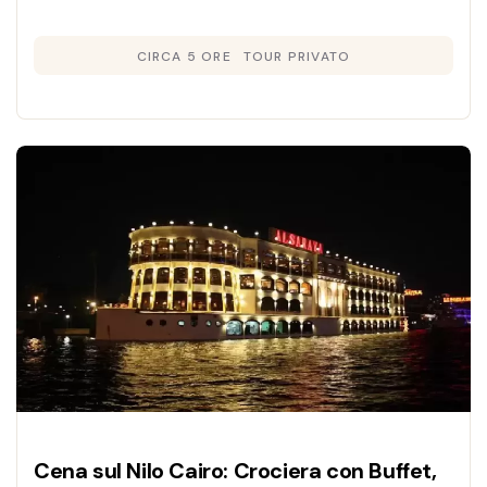
feluca sul Nilo e fai un giro in carrozza con
CIRCA 5 ORE
TOUR PRIVATO
cena tipica inclusa.
Cena sul Nilo Cairo: Crociera con Buffet,