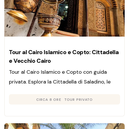
Tour al Cairo Islamico e Copto: Cittadella
e Vecchio Cairo
Tour al Cairo Islamico e Copto con guida
privata. Esplora la Cittadella di Saladino, le
grandi moschee storiche, le chiese del
CIRCA 8 ORE
TOUR PRIVATO
Vecchio Cairo e il bazar. Pranzo.