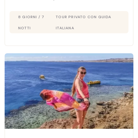
Mar Rosso. Vivi un tour indimenticabile tra
8 GIORNI / 7
TOUR PRIVATO CON GUIDA
storia, avventura e mare cristallino.
NOTTI
ITALIANA