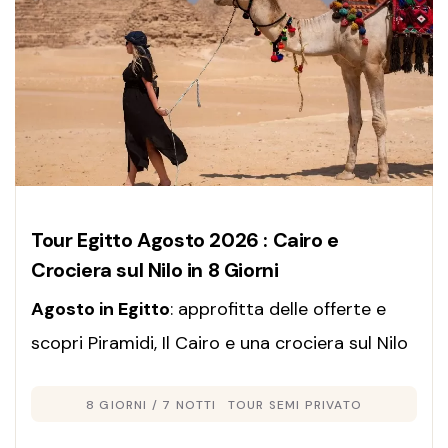
Tour Egitto Agosto 2026 : Cairo e
Crociera sul Nilo in 8 Giorni
Agosto in Egitto
: approfitta delle offerte e
scopri Piramidi, Il Cairo e una crociera sul Nilo
di 8 giorni tra storia millenaria, relax e
8 GIORNI / 7 NOTTI
TOUR SEMI PRIVATO
panorami spettacolari. Vivi un’esperienza
indimenticabile!