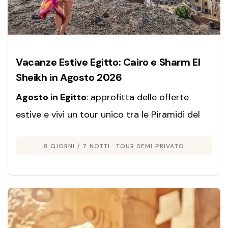
Vacanze Estive Egitto: Cairo e Sharm El
Sheikh in Agosto 2026
Agosto in Egitto
: approfitta delle offerte
estive e vivi un tour unico tra le Piramidi del
Cairo e le spiagge di Sharm El Sheikh. Cultura,
8 GIORNI / 7 NOTTI
TOUR SEMI PRIVATO
relax e avventura in un viaggio indimenticabile.