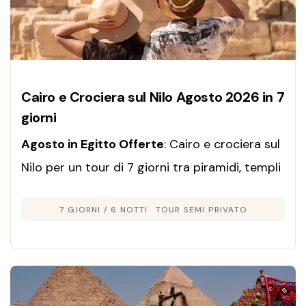
Cairo e Crociera sul Nilo Agosto 2026 in 7
giorni
Agosto in Egitto Offerte
: Cairo e crociera sul
Nilo per un tour di 7 giorni tra piramidi, templi
millenari e la magia del fiume sacro. Viaggio
7 GIORNI / 6 NOTTI
TOUR SEMI PRIVATO
esclusivo con visite guidate e servizi premium.