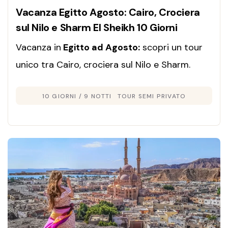
Vacanza Egitto Agosto: Cairo, Crociera
sul Nilo e Sharm El Sheikh 10 Giorni
Vacanza in
Egitto ad Agosto:
scopri un tour
unico tra Cairo, crociera sul Nilo e Sharm.
Cultura, mare e relax con pacchetti pensati
10 GIORNI / 9 NOTTI
TOUR SEMI PRIVATO
per un’estate indimenticabile.