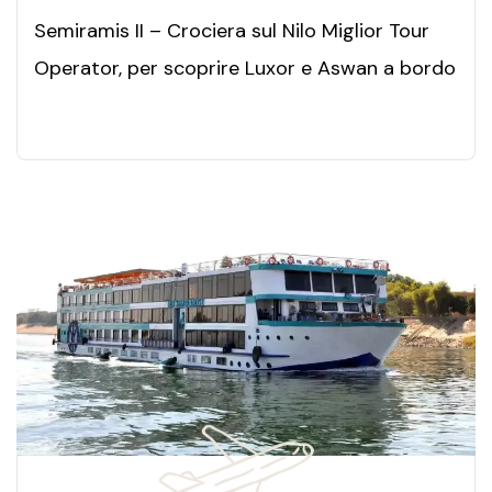
Semiramis II – Crociera sul Nilo Miglior Tour
Operator, per scoprire Luxor e Aswan a bordo
di una nave di lusso, tra templi millenari,
comfort esclusivo e panorami indimenticabili
lungo il fiume eterno.