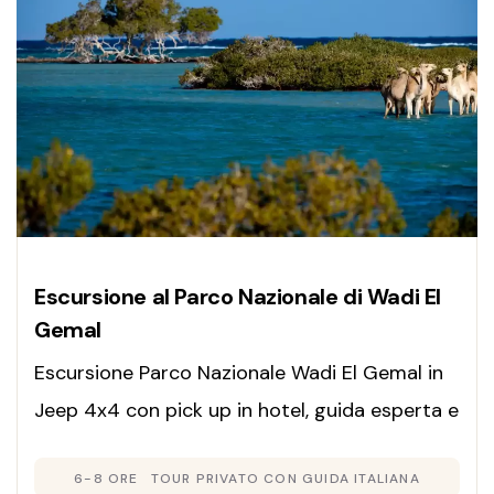
Escursione al Parco Nazionale di Wadi El
Gemal
Escursione Parco Nazionale Wadi El Gemal in
Jeep 4x4 con pick up in hotel, guida esperta e
pranzo tradizionale nel deserto. Prenota la
6-8 ORE
TOUR PRIVATO CON GUIDA ITALIANA
tua avventura!