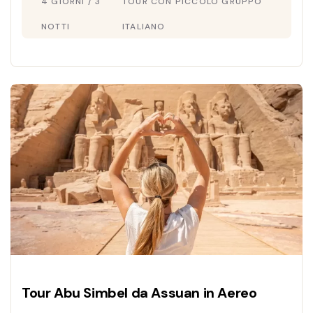
4 GIORNI / 3
TOUR CON PICCOLO GRUPPO
inclusi. Richiedi ora la tua offerta speciale
2026!
NOTTI
ITALIANO
Tour Abu Simbel da Assuan in Aereo