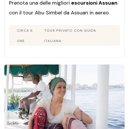
Prenota una delle migliori
escursioni Assuan
con il tour Abu Simbel da Assuan in aereo.
Guida italiana, trasferimenti privati e i
CIRCA 6
TOUR PRIVATO CON GUIDA
magnifici templi di Ramses II ti aspettano.
ORE
ITALIANA