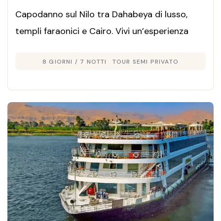
Capodanno sul Nilo tra Dahabeya di lusso,
templi faraonici e Cairo. Vivi un’esperienza
esclusiva tra storia, relax e magia per
8 GIORNI / 7 NOTTI
TOUR SEMI PRIVATO
festeggiare l’anno nuovo.