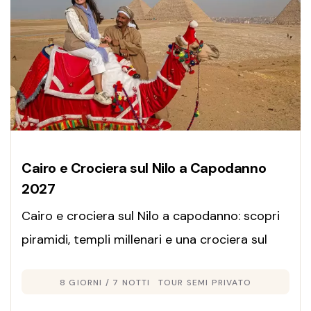
Cairo e Crociera sul Nilo a Capodanno
2027
Cairo e crociera sul Nilo a capodanno: scopri
piramidi, templi millenari e una crociera sul
Nilo tra comfort, cultura e atmosfere uniche
8 GIORNI / 7 NOTTI
TOUR SEMI PRIVATO
per festeggiare il nuovo anno in Egitto.